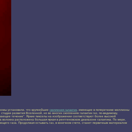
рономы установили, что крупнейшие
скопления галактик
, имеющие в поперечнике миллионы
 стадии развития Вселенной, но во многих скоплениях галактик газ, по-видимому,
ающее течение". Яркие пикселы на изображении соответствуют более высокой
а волокна расположена большая яркая в рентгеновском диапазоне галактика. По мере,
ающего газа. Продолжая остывать газ, в конечном счете, станет первичным материалом