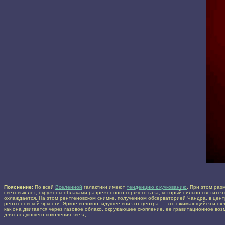
Пояснение:
По всей
Вселенной
галактики имеют
тенденцию к кучкованию
. При этом раз
световых лет, окружены облаками разреженного горячего газа, который сильно светится 
охлаждается. На этом рентгеновском снимке, полученном обсерваторией Чандра, в центр
рентгеновской яркости. Яркое волокно, идущее вниз от центра — это сжимающийся и ох
как она двигается через газовое облако, окружающее скопление, ее гравитационное во
для следующего поколения звезд.