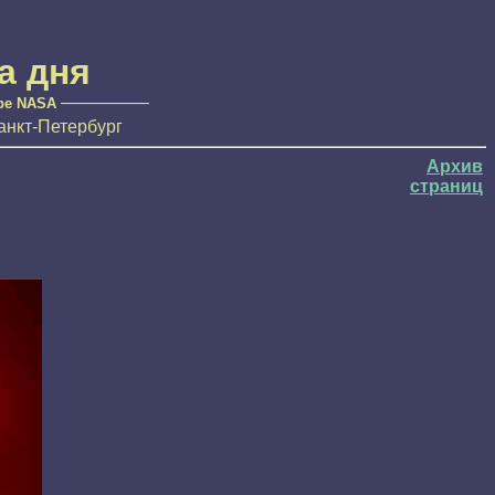
а дня
—————
ре NASA
анкт-Петербург
Архив
страниц