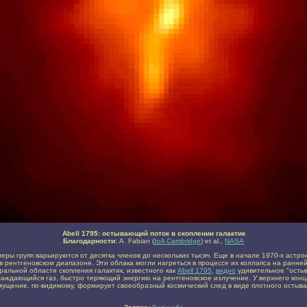
Abell 1795: остывающий поток в скоплении галактик
Благодарности:
A. Fabian (
IoA Cambridge
) et al.,
NASA
меры групп варьируются от десятка членов до нескольких тысяч. Еще в начале 1970-х аст
в рентгеновском диапазоне. Эти облака могли нагреться в процессе их коллапса на ранней
альной области скопления галактик, известного как
Abell 1795
,
видно
удивительное "остыв
лаждающийся газ, быстро теряющий энергию на рентгеновское излучение. У верхнего конц
змущение, по-видимому, формирует своеобразный космический след в виде плотного остыв