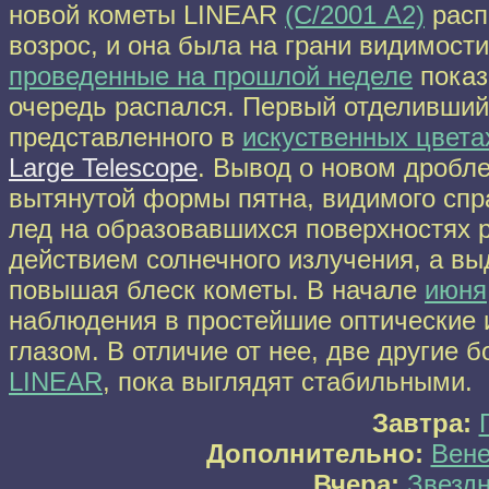
новой кометы LINEAR
(C/2001 A2)
расп
возрос, и она была на грани видимос
проведенные на прошлой неделе
показ
очередь распался. Первый отделивший
представленного в
искуственных цвета
Large Telescope
. Вывод о новом дробле
вытянутой формы пятна, видимого спр
лед на образовавшихся поверхностях р
действием солнечного излучения, а вы
повышая блеск кометы. В начале
июня
наблюдения в простейшие оптические
глазом. В отличие от нее, две другие 
LINEAR
, пока выглядят стабильными.
Завтра:
Дополнительно:
Вене
Вчера:
Звездн