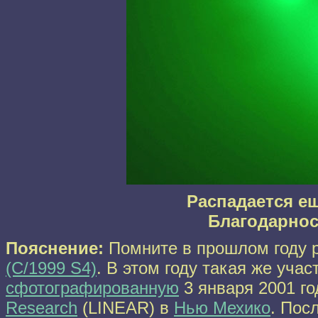
Распадается е
Благодарно
Пояснение:
Помните в прошлом году 
(C/1999 S4)
. В этом году такая же учас
сфотографированную
3 января 2001 го
Research
(LINEAR) в
Нью Мехико
. Пос